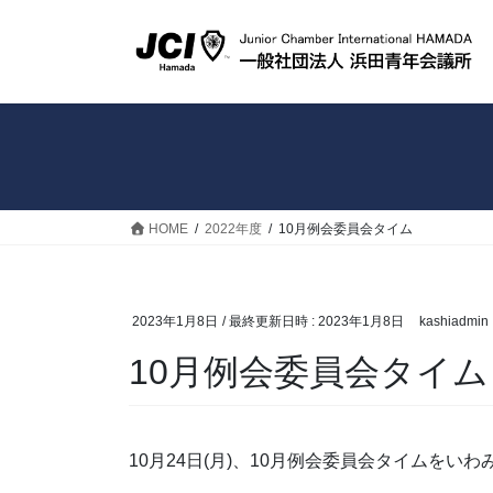
コ
ナ
ン
ビ
テ
ゲ
ン
ー
ツ
シ
へ
ョ
ス
ン
キ
に
ッ
移
HOME
2022年度
10月例会委員会タイム
プ
動
2023年1月8日
/ 最終更新日時 :
2023年1月8日
kashiadmin
10月例会委員会タイム
10月24日(月)、10月例会委員会タイムを