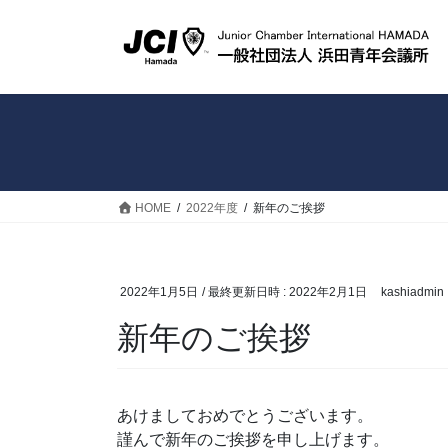
コ
ナ
ン
ビ
テ
ゲ
ン
ー
ツ
シ
へ
ョ
ス
ン
キ
に
ッ
移
HOME
2022年度
新年のご挨拶
プ
動
2022年1月5日
/ 最終更新日時 :
2022年2月1日
kashiadmin
新年のご挨拶
あけましておめでとうございます。
謹んで新年のご挨拶を申し上げます。